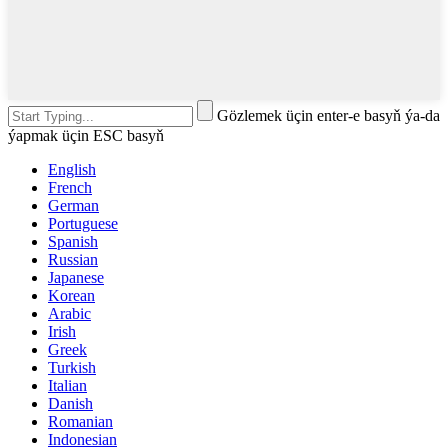
Gözlemek üçin enter-e basyň ýa-da
ýapmak üçin ESC basyň
English
French
German
Portuguese
Spanish
Russian
Japanese
Korean
Arabic
Irish
Greek
Turkish
Italian
Danish
Romanian
Indonesian