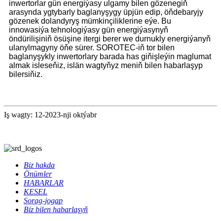
inwertorlar gün energiýasy ulgamy bilen gözenegiň
arasynda ygtybarly baglanyşygy üpjün edip, öňdebaryjy
gözenek dolandyryş mümkinçiliklerine eýe. Bu
innowasiýa tehnologiýasy gün energiýasynyň
öndürilişiniň ösüşine itergi berer we durnukly energiýanyň
ulanylmagyny öňe sürer. SOROTEC-iň tor bilen
baglanyşykly inwertorlary barada has giňişleýin maglumat
almak isleseňiz, islän wagtyňyz meniň bilen habarlaşyp
bilersiňiz.
Iş wagty: 12-2023-nji oktýabr
Biz hakda
Önümler
HABARLAR
KESEL
Sorag-jogap
Biz bilen habarlaşyň