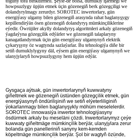
toguny tora birikdirmeli. Şeýle-de bolsa, durnukly işlemegi we
howpsuzlygy üpjün etmek üçin gözenegiň berk gözegçiligi we
dolandyrylmagy zerurdyr. SOROTEC inwertorlary, gün
energiýasy ulgamy bilen gözenegiň arasynda rahat baglanyşygy
kepillendirýän ösen gözenegiň dolandyryş mümkinçiliklerine
eýedir. Öwrüjiler akylly dolandyryş algoritmleri arkaly gözenegiň
ýagdaýyna gözegçilik edýärler we gözenegiň talaplaryny
kanagatlandyrmak üçin gün energiýasy ulgamynyň elektrik
çykaryşyny öz wagtynda sazlaýarlar. Bu tehnologiýa diňe bir
setiň durnuklylygyny däl, eýsem gün energiýasy ulgamynyň we
ulanyjylaryň howpsuzlygyny hem üpjün edýär.
Gysgaça aýtsak, gün inwertorlarynyň kuwwatyny
giňeltmek we gözenegiň üstünden gözegçilik etmek, gün
energiýasynyň öndürilişiniň we setiň elýeterliliginiň
ýokarlanmagy bilen baglanyşykly möhüm meselelerdir.
SOROTEC innowasiýa inwertor tehnologiýasyny
ösdürmek arkaly bu meseläni çözdi. Inwertorlarymyz çeýe
kuwwaty giňeltmäge mümkinçilik berýär, ulanyjylara zerur
bolanda gün panelleriniň sanyny kem-kemden
köpeltmäge mümkinçilik berýär. Şol bir wagtyň özünde,