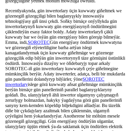
gözegçiligine ýetmek möhüm mowzuga öwrüldi.
Recentlyakynda, gün inwertorlary üçin kuwwaty giňeltmek we
gözenegiň gözegçiligi bilen baglanyşykly innowasiýa
tehnologiýasy giň ünsi çekdi. Soňky birnäçe onýyllykda gün
inwertorlarynyň kuwwaty gün energiýasynyň öndürilmegini
çäklendirýän esasy faktor boldy. Adaty inwertorlaryň çäkli
kuwwaty bar we ösýän gün energiýasy bilen göreşip bilmeýär.
Emma, ​​indi,
SOROTEC
Gün energiýasy öndürmek kuwwatyna
we gözenegiň elýeterliligine barha artýan islegi
kanagatlandyrmak üçin kuwwaty giňeltmäge we gözenege
gözegçilik edip bilýän gün inwertorynyň täze görnüşini üstünlikli
ösdürdi. Innowasiýa dizaýny we öňdebaryjy topar arkaly
SOROTEC-iň gün inwertorlary kuwwatyň çeýe giňelmegine
mümkinçilik berýär. Adaty inwerterler, adatça, belli bir mukdarda
gün panellerini dolandyryp bilýärler, ýöne
SOROTEC
inwertorlary
islege görä kuwwaty aňsat giňeltmäge mümkinçilik
berýän birnäçe gün panelleriniň parallel baglanyşyklaryny
goldaň. Bu, ulanyjylaryň ähli inwertor ulgamyny çalyşmagyň
zerurlygy bolmazdan, hakyky ýagdaýyna görä gün panelleriniň
sanyny kem-kemden köpeldip biljekdigini aňladýar. Bu täzelik
diňe bir çykdajylary azaltmak bilen çäklenmän, ulgamyň
çeýeligini hem ýokarlandyrýar. Anotherene bir möhüm mesele
gözenegiň gözegçiligi. Gün energiýasy öndürýän ulgamlar,
ulanyjylary üpjün etmek ýa-da saklamak üçin öndürilen elektrik