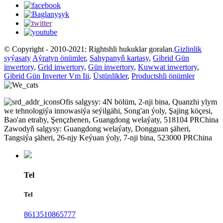
© Copyright - 2010-2021: Rightshli hukuklar goralan.
Gizlinlik
syýasaty
Aýratyn önümler
,
Sahypanyň kartasy
,
Gibrid Gün
inwertory
,
Grid inwertory
,
Gün inwertory
,
Kuwwat inwertory
,
Gibrid Gün Inverter Vm Iii
,
Üstünlikler
,
Productshli önümler
Ofis salgysy: 4N bölüm, 2-nji bina, Quanzhi ylym
we tehnologiýa innowasiýa seýilgähi, Song'an ýoly, Şajing köçesi,
Bao'an etraby, Şençzhenen, Guangdong welaýaty, 518104 PRChina
Zawodyň salgysy: Guangdong welaýaty, Dongguan şäheri,
Tangsiýa şäheri, 26-njy Keýuan ýoly, 7-nji bina, 523000 PRChina
Tel
Tel
8613510865777