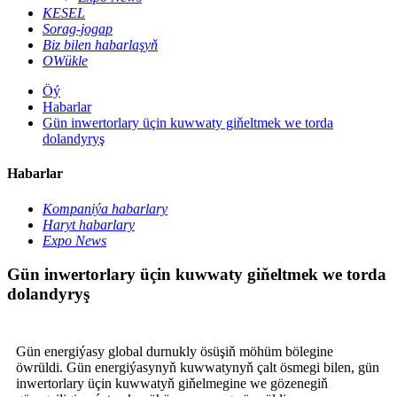
KESEL
Sorag-jogap
Biz bilen habarlaşyň
OWükle
Öý
Habarlar
Gün inwertorlary üçin kuwwaty giňeltmek we torda
dolandyryş
Habarlar
Kompaniýa habarlary
Haryt habarlary
Expo News
Gün inwertorlary üçin kuwwaty giňeltmek we torda
dolandyryş
Gün energiýasy global durnukly ösüşiň möhüm bölegine
öwrüldi. Gün energiýasynyň kuwwatynyň çalt ösmegi bilen, gün
inwertorlary üçin kuwwatyň giňelmegine we gözenegiň