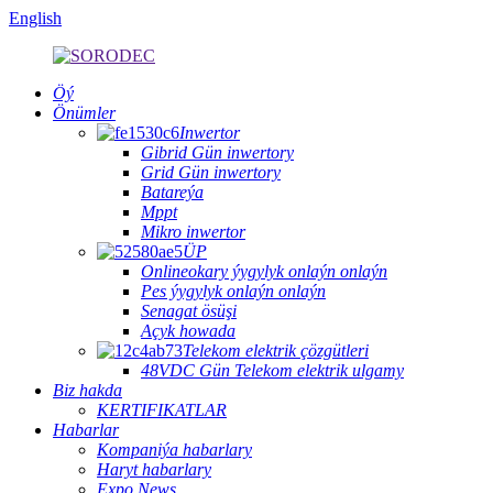
English
Öý
Önümler
Inwertor
Gibrid Gün inwertory
Grid Gün inwertory
Batareýa
Mppt
Mikro inwertor
ÜP
Onlineokary ýygylyk onlaýn onlaýn
Pes ýygylyk onlaýn onlaýn
Senagat ösüşi
Açyk howada
Telekom elektrik çözgütleri
48VDC Gün Telekom elektrik ulgamy
Biz hakda
KERTIFIKATLAR
Habarlar
Kompaniýa habarlary
Haryt habarlary
Expo News