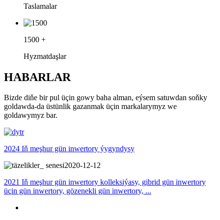
Taslamalar
1500
+
Hyzmatdaşlar
HABARLAR
Bizde diňe bir pul üçin gowy baha alman, eýsem satuwdan soňky
goldawda-da üstünlik gazanmak üçin markalarymyz we
goldawymyz bar.
2024 Iň meşhur gün inwertory ýygyndysy
2020-12-12
2021 Iň meşhur gün inwertory kolleksiýasy, gibrid gün inwertory
üçin gün inwertory, gözenekli gün inwertory, ...