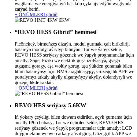
wagtlarda we energiýanyň has köp çykdajy edýän wagtynda
zarýad beriň.
+ ÖNÜMLERI görüň
“REVO HESS Gibrid” hemmesi
Pleönekeý, birmeňzeş dizaýn, modul gurmak, çalt birikdiriji
batareýa moduly, aýrylyp bilinýän; Tor we ýapyk setde,
REVO HESS seriýasy gözenek we ýapyk programmalar üçin
amatly; Sage, Fiziki we elektrik goşa izolýasiýa, gysga
utgaşma goragy, aşa woltly gorag, aşa ýükden goramak bilen
litum batareýasy üçin BMS aragatnaşygy; Gözegçilik APP we
portalymyz arkaly akylly ulgamyňyzy akylly, dolandyryň we
gözegçilikde saklaň.
+ ÖNÜMLERI görüň
REVO HES seriýasy 5.6KW
Iň ýokary çeýeligi bilen dowam etdirilen, açyk gurnama üçin
amatly IP65 bahasy; Tor we öçürilen setde, REVO HES
seriýasy gözenek we ýapyk programmalar üçin amatly; LCD
duýgur ekran we web arkaly aňsat giriş; Gözegçilik APP we