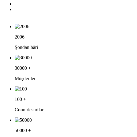
2006
+
Şondan bäri
30000
+
Müşderiler
100
+
Countriesurtlar
50000
+