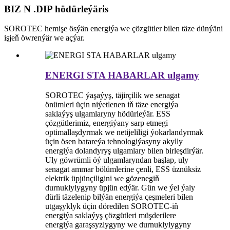
BIZ N .DIP hödürleýäris
SOROTEC hemişe ösýän energiýa we çözgütler bilen täze dünýäni
işjeň öwrenýär we açýar.
ENERGI STA HABARLAR ulgamy
SOROTEC ýaşaýyş, täjirçilik we senagat
önümleri üçin niýetlenen iň täze energiýa
saklaýyş ulgamlaryny hödürleýär. ESS
çözgütlerimiz, energiýany sarp etmegi
optimallaşdyrmak we netijeliligi ýokarlandyrmak
üçin ösen batareýa tehnologiýasyny akylly
energiýa dolandyryş ulgamlary bilen birleşdirýär.
Uly göwrümli öý ulgamlaryndan başlap, uly
senagat ammar bölümlerine çenli, ESS üznüksiz
elektrik üpjünçiligini we gözenegiň
durnuklylygyny üpjün edýär. Gün we ýel ýaly
dürli täzelenip bilýän energiýa çeşmeleri bilen
utgaşyklyk üçin döredilen SOROTEC-iň
energiýa saklaýyş çözgütleri müşderilere
energiýa garaşsyzlygyny we durnuklylygyny