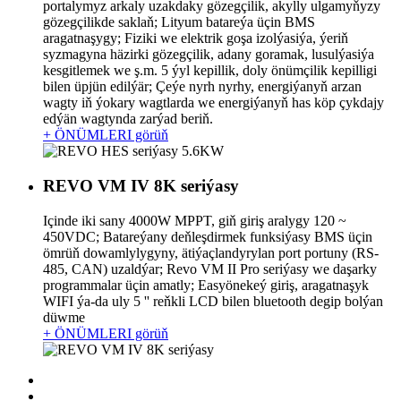
portalymyz arkaly uzakdaky gözegçilik, akylly ulgamyňyzy
gözegçilikde saklaň; Lityum batareýa üçin BMS
aragatnaşygy; Fiziki we elektrik goşa izolýasiýa, ýeriň
syzmagyna häzirki gözegçilik, adany goramak, lusulýasiýa
kesgitlemek we ş.m. 5 ýyl kepillik, doly önümçilik kepilligi
bilen üpjün edilýär; Çeýe nyrh nyrhy, energiýanyň arzan
wagty iň ýokary wagtlarda we energiýanyň has köp çykdajy
edýän wagtynda zarýad beriň.
+ ÖNÜMLERI görüň
REVO VM IV 8K seriýasy
Içinde iki sany 4000W MPPT, giň giriş aralygy 120 ~
450VDC; Batareýany deňleşdirmek funksiýasy BMS üçin
ömrüň dowamlylygyny, ätiýaçlandyrylan port portuny (RS-
485, CAN) uzaldýar; Revo VM II Pro seriýasy we daşarky
programmalar üçin amatly; Easyönekeý giriş, aragatnaşyk
WIFI ýa-da uly 5 '' reňkli LCD bilen bluetooth degip bolýan
düwme
+ ÖNÜMLERI görüň