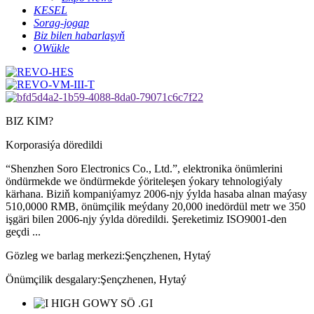
KESEL
Sorag-jogap
Biz bilen habarlaşyň
OWükle
BIZ KIM?
Korporasiýa döredildi
“Shenzhen Soro Electronics Co., Ltd.”, elektronika önümlerini
öndürmekde we öndürmekde ýöriteleşen ýokary tehnologiýaly
kärhana. Biziň kompaniýamyz 2006-njy ýylda hasaba alnan maýasy
510,0000 RMB, önümçilik meýdany 20,000 inedördül metr we 350
işgäri bilen 2006-njy ýylda döredildi. Şereketimiz ISO9001-den
geçdi ...
Gözleg we barlag merkezi:
Şençzhenen, Hytaý
Önümçilik desgalary:
Şençzhenen, Hytaý