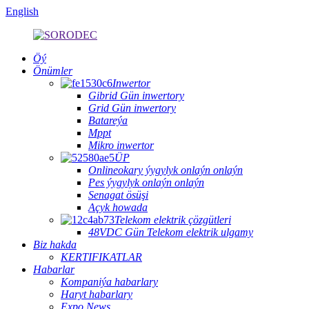
English
Öý
Önümler
Inwertor
Gibrid Gün inwertory
Grid Gün inwertory
Batareýa
Mppt
Mikro inwertor
ÜP
Onlineokary ýygylyk onlaýn onlaýn
Pes ýygylyk onlaýn onlaýn
Senagat ösüşi
Açyk howada
Telekom elektrik çözgütleri
48VDC Gün Telekom elektrik ulgamy
Biz hakda
KERTIFIKATLAR
Habarlar
Kompaniýa habarlary
Haryt habarlary
Expo News