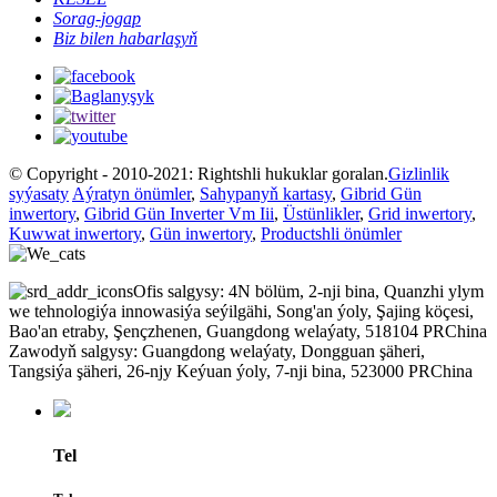
Sorag-jogap
Biz bilen habarlaşyň
© Copyright - 2010-2021: Rightshli hukuklar goralan.
Gizlinlik
syýasaty
Aýratyn önümler
,
Sahypanyň kartasy
,
Gibrid Gün
inwertory
,
Gibrid Gün Inverter Vm Iii
,
Üstünlikler
,
Grid inwertory
,
Kuwwat inwertory
,
Gün inwertory
,
Productshli önümler
Ofis salgysy: 4N bölüm, 2-nji bina, Quanzhi ylym
we tehnologiýa innowasiýa seýilgähi, Song'an ýoly, Şajing köçesi,
Bao'an etraby, Şençzhenen, Guangdong welaýaty, 518104 PRChina
Zawodyň salgysy: Guangdong welaýaty, Dongguan şäheri,
Tangsiýa şäheri, 26-njy Keýuan ýoly, 7-nji bina, 523000 PRChina
Tel