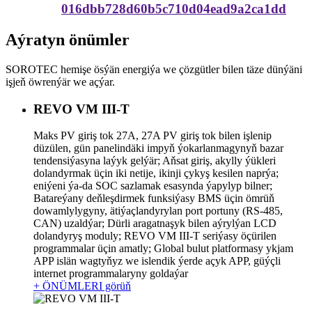
016dbb728d60b5c710d04ead9a2ca1dd
Aýratyn önümler
SOROTEC hemişe ösýän energiýa we çözgütler bilen täze dünýäni
işjeň öwrenýär we açýar.
REVO VM III-T
Maks PV giriş tok 27A, 27A PV giriş tok bilen işlenip
düzülen, gün panelindäki impyň ýokarlanmagynyň bazar
tendensiýasyna laýyk gelýär; Aňsat giriş, akylly ýükleri
dolandyrmak üçin iki netije, ikinji çykyş kesilen naprýa;
eniýeni ýa-da SOC sazlamak esasynda ýapylyp bilner;
Batareýany deňleşdirmek funksiýasy BMS üçin ömrüň
dowamlylygyny, ätiýaçlandyrylan port portuny (RS-485,
CAN) uzaldýar; Dürli aragatnaşyk bilen aýrylýan LCD
dolandyryş moduly; REVO VM III-T seriýasy öçürilen
programmalar üçin amatly; Global bulut platformasy ykjam
APP islän wagtyňyz we islendik ýerde açyk APP, güýçli
internet programmalaryny goldaýar
+ ÖNÜMLERI görüň