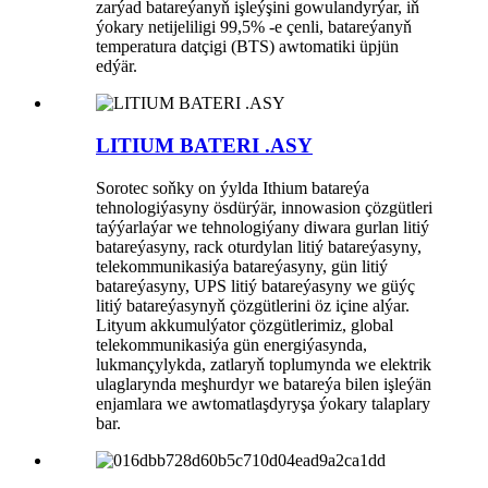
zarýad batareýanyň işleýşini gowulandyrýar, iň
ýokary netijeliligi 99,5% -e çenli, batareýanyň
temperatura datçigi (BTS) awtomatiki üpjün
edýär.
LITIUM BATERI .ASY
Sorotec soňky on ýylda Ithium batareýa
tehnologiýasyny ösdürýär, innowasion çözgütleri
taýýarlaýar we tehnologiýany diwara gurlan litiý
batareýasyny, rack oturdylan litiý batareýasyny,
telekommunikasiýa batareýasyny, gün litiý
batareýasyny, UPS litiý batareýasyny we güýç
litiý batareýasynyň çözgütlerini öz içine alýar.
Lityum akkumulýator çözgütlerimiz, global
telekommunikasiýa gün energiýasynda,
lukmançylykda, zatlaryň toplumynda we elektrik
ulaglarynda meşhurdyr we batareýa bilen işleýän
enjamlara we awtomatlaşdyryşa ýokary talaplary
bar.