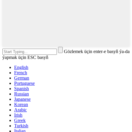
Gözlemek üçin enter-e basyň ýa-da
ýapmak üçin ESC basyň
English
French
German
Portuguese
Spanish
Russian
Japanese
Korean
Arabic
Irish
Greek
Turkish
Italian