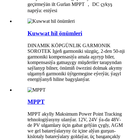
geçirmeýän ilt Gurlan MPPT ， DC çykyş
naprýa: eniýesi
Kuwwat hil önümleri
DINAMIK KÖPGÜNLIK GARMONIK
SOROTEK Işjeň garmoniki süzgüç, 2-den 50-nji
garmoniki kompensasiýa amala aşyryp biler,
kompensasiýa gatnaşygy müşderiler tarapyndan
saýlanyp bilner, önümiň öwezini dolmak akymy
ulgamyň garmoniki üýtgemegine eýerýär, ýaşyl
energiýanyň hiline bagyşlanýar.
MPPT
MPPT akylly Maksimum Power Point Tracking
tehnologiýasyny ulanýar. 12V, 24V ýa-da 48V-
de PV ulgamlary üçin gabat gelýän çygly, AGM
we gel batareýalaryny öz içine alýan gurşun-
kislotaly batareýalary goldaýar, üç basgançakly