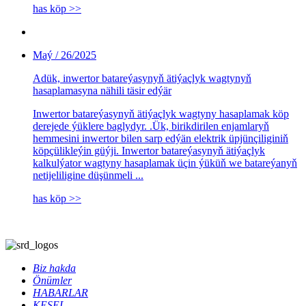
has köp >>
Maý / 26/2025
Adük, inwertor batareýasynyň ätiýaçlyk wagtynyň
hasaplamasyna nähili täsir edýär
Inwertor batareýasynyň ätiýaçlyk wagtyny hasaplamak köp
derejede ýüklere baglydyr. .Ük, birikdirilen enjamlaryň
hemmesini inwertor bilen sarp edýän elektrik üpjünçiliginiň
köpçülikleýin güýji. Inwertor batareýasynyň ätiýaçlyk
kalkulýator wagtyny hasaplamak üçin ýüküň we batareýanyň
netijeliligine düşünmeli ...
has köp >>
Biz hakda
Önümler
HABARLAR
KESEL