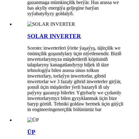
gazanmaga mümkinçilik berýär. Has arassa we
has akylly energiýa geljegine barýan
syýahatyňyzy goldalyň.
SOLAR INVERTER
Sorotec inwerterleri ýörite ýaşaýyş, täjirçilik we
önümçilik goşundylary üçin niýetlenendir. Biziň
inwertorlarymyza müşderileriň köpüsiniň
talaplaryny kanagatlandyryp biljek iň täze
tehnologiýa bilen arassa sinus tolkun
inwertorlary, torlaýyn inwertorlar, gibrid
inwertorlar we 3 fazaly gibrid inwerterler girýär,
şonuň üçin müşderiler ýerli bazaryň iň uly
paýyny gazanyp bilerler. Ygtybarly we çydamly
inwertorlarymyz bilen gyzyklanmak üçin bize
baryp görüň. Tehniki goldaw bermek üçin güýçli
in engineeringenerçilik bölümimiz bar
ÜP