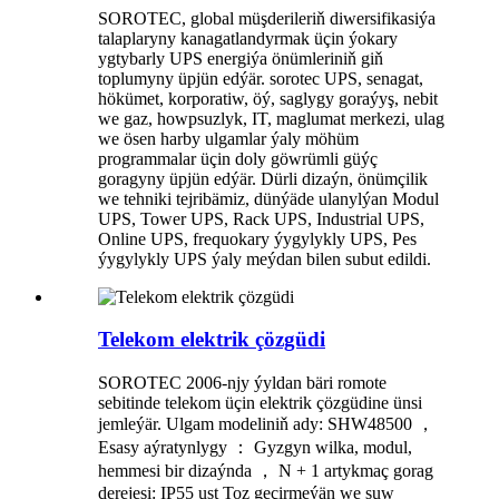
SOROTEC, global müşderileriň diwersifikasiýa
talaplaryny kanagatlandyrmak üçin ýokary
ygtybarly UPS energiýa önümleriniň giň
toplumyny üpjün edýär. sorotec UPS, senagat,
hökümet, korporatiw, öý, saglygy goraýyş, nebit
we gaz, howpsuzlyk, IT, maglumat merkezi, ulag
we ösen harby ulgamlar ýaly möhüm
programmalar üçin doly göwrümli güýç
goragyny üpjün edýär. Dürli dizaýn, önümçilik
we tehniki tejribämiz, dünýäde ulanylýan Modul
UPS, Tower UPS, Rack UPS, Industrial UPS,
Online UPS, frequokary ýygylykly UPS, Pes
ýygylykly UPS ýaly meýdan bilen subut edildi.
Telekom elektrik çözgüdi
SOROTEC 2006-njy ýyldan bäri romote
sebitinde telekom üçin elektrik çözgüdine ünsi
jemleýär. Ulgam modeliniň ady: SHW48500 ，
Esasy aýratynlygy ： Gyzgyn wilka, modul,
hemmesi bir dizaýnda ， N + 1 artykmaç gorag
derejesi: IP55 ust Toz geçirmeýän we suw