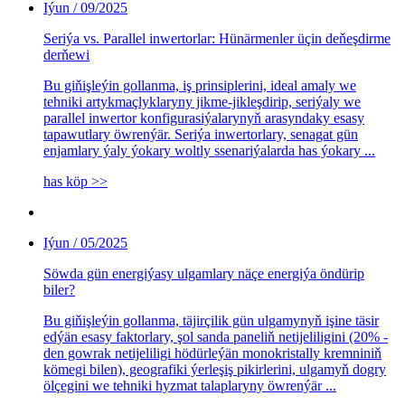
Iýun / 09/2025
Seriýa vs. Parallel inwertorlar: Hünärmenler üçin deňeşdirme
derňewi
Bu giňişleýin gollanma, iş prinsiplerini, ideal amaly we
tehniki artykmaçlyklaryny jikme-jikleşdirip, seriýaly we
parallel inwertor konfigurasiýalarynyň arasyndaky esasy
tapawutlary öwrenýär. Seriýa inwertorlary, senagat gün
enjamlary ýaly ýokary woltly ssenariýalarda has ýokary ...
has köp >>
Iýun / 05/2025
Söwda gün energiýasy ulgamlary näçe energiýa öndürip
biler?
Bu giňişleýin gollanma, täjirçilik gün ulgamynyň işine täsir
edýän esasy faktorlary, şol sanda paneliň netijeliligini (20% -
den gowrak netijeliligi hödürleýän monokristally kremniniň
kömegi bilen), geografiki ýerleşiş pikirlerini, ulgamyň dogry
ölçegini we tehniki hyzmat talaplaryny öwrenýär ...