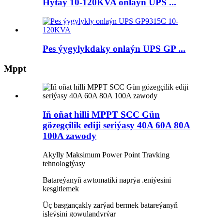
Hytaý 10-120KVA onlaýn UPS ...
Pes ýygylykdaky onlaýn UPS GP ...
Mppt
Iň oňat hilli MPPT SCC Gün
gözegçilik ediji seriýasy 40A 60A 80A
100A zawody
Akylly Maksimum Power Point Travking
tehnologiýasy
Batareýanyň awtomatiki naprýa .eniýesini
kesgitlemek
Üç basgançakly zarýad bermek batareýanyň
işleýşini gowulandyrýar