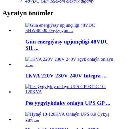
48VDC Gün Telekom elektrik ulgamy
Aýratyn önümler
Gün energiýasy üpjünçiligi 48VDC
SH ...
1KVA 220V 230V 240V Integra ...
Pes ýygylykdaky onlaýn UPS GP ...