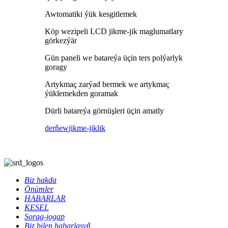
Awtomatiki ýük kesgitlemek
Köp wezipeli LCD jikme-jik maglumatlary
görkezýär
Gün paneli we batareýa üçin ters polýarlyk
goragy
Artykmaç zarýad bermek we artykmaç
ýüklemekden goramak
Dürli batareýa görnüşleri üçin amatly
derňew
jikme-jiklik
Biz hakda
Önümler
HABARLAR
KESEL
Sorag-jogap
Biz bilen habarlaşyň