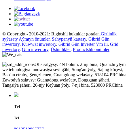
© Copyright - 2010-2021: Rightshli hukuklar goralan.
Gizlinlik
syýasaty
Aýratyn önümler
,
Sahypanyň kartasy
,
Gibrid Gün
inwertory
,
Kuwwat inwertory
,
Gibrid Gün Inverter Vm Iii
,
Grid
inwertory
,
Gün inwertory
,
Üstünlikler
,
Productshli önümler
Ofis salgysy: 4N bölüm, 2-nji bina, Quanzhi ylym
we tehnologiýa innowasiýa seýilgähi, Song'an ýoly, Şajing köçesi,
Bao'an etraby, Şençzhenen, Guangdong welaýaty, 518104 PRChina
Zawodyň salgysy: Guangdong welaýaty, Dongguan şäheri,
Tangsiýa şäheri, 26-njy Keýuan ýoly, 7-nji bina, 523000 PRChina
Tel
Tel