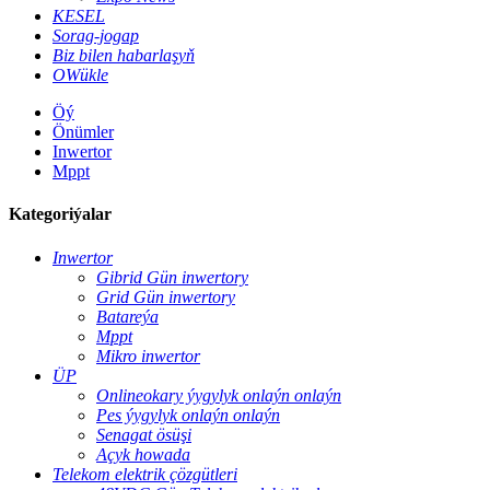
KESEL
Sorag-jogap
Biz bilen habarlaşyň
OWükle
Öý
Önümler
Inwertor
Mppt
Kategoriýalar
Inwertor
Gibrid Gün inwertory
Grid Gün inwertory
Batareýa
Mppt
Mikro inwertor
ÜP
Onlineokary ýygylyk onlaýn onlaýn
Pes ýygylyk onlaýn onlaýn
Senagat ösüşi
Açyk howada
Telekom elektrik çözgütleri