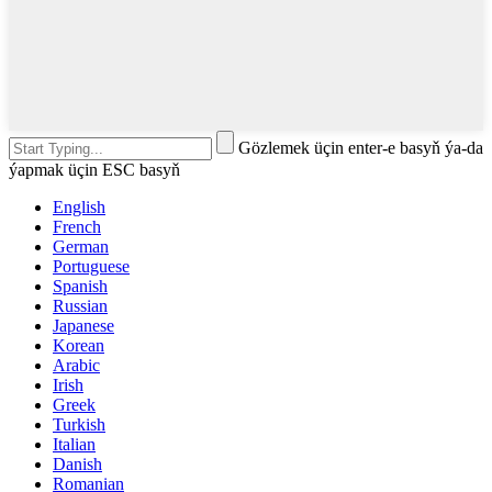
Gözlemek üçin enter-e basyň ýa-da
ýapmak üçin ESC basyň
English
French
German
Portuguese
Spanish
Russian
Japanese
Korean
Arabic
Irish
Greek
Turkish
Italian
Danish
Romanian