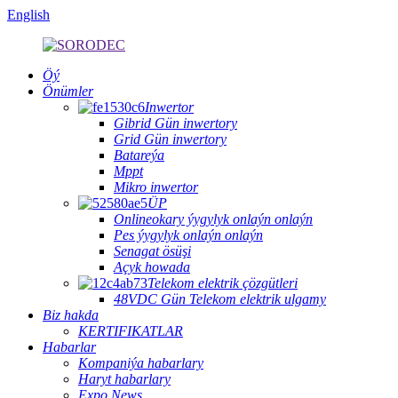
English
Öý
Önümler
Inwertor
Gibrid Gün inwertory
Grid Gün inwertory
Batareýa
Mppt
Mikro inwertor
ÜP
Onlineokary ýygylyk onlaýn onlaýn
Pes ýygylyk onlaýn onlaýn
Senagat ösüşi
Açyk howada
Telekom elektrik çözgütleri
48VDC Gün Telekom elektrik ulgamy
Biz hakda
KERTIFIKATLAR
Habarlar
Kompaniýa habarlary
Haryt habarlary
Expo News